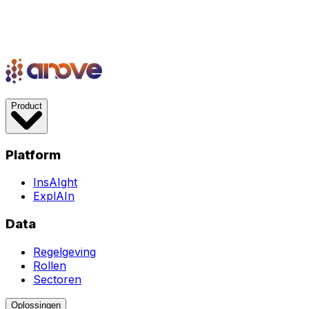
Product
Platform
InsAIght
ExplAIn
Data
Regelgeving
Rollen
Sectoren
Oplossingen