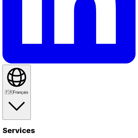
🇫🇷
Français
Services