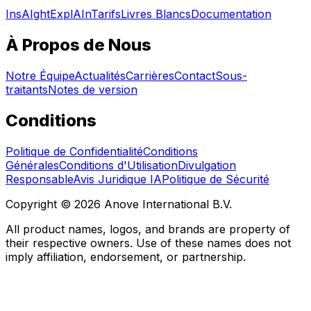
InsAIght
ExplAIn
Tarifs
Livres Blancs
Documentation
À Propos de Nous
Notre Équipe
Actualités
Carrières
Contact
Sous-
traitants
Notes de version
Conditions
Politique de Confidentialité
Conditions
Générales
Conditions d'Utilisation
Divulgation
Responsable
Avis Juridique IA
Politique de Sécurité
Copyright © 2026 Anove International B.V.
All product names, logos, and brands are property of
their respective owners. Use of these names does not
imply affiliation, endorsement, or partnership.