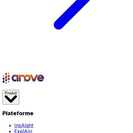
Produit
Plateforme
InsAIght
ExplAIn