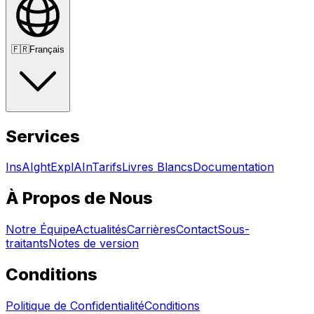
🇫🇷
Français
Services
InsAIght
ExplAIn
Tarifs
Livres Blancs
Documentation
À Propos de Nous
Notre Équipe
Actualités
Carrières
Contact
Sous-
traitants
Notes de version
Conditions
Politique de Confidentialité
Conditions